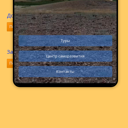
Долина Камней (Предков)
Подробнее
Туры
Заметка про гору 7 печатей
Центр саморазвития
Подробнее
Контакты