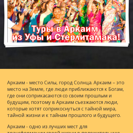
Аркаим - место Силы, город Солнца. Аркаим – это
место на Земле, где люди приближаются к Богам,
где они соприкасаются со своим прошлым и
будущим, поэтому в Аркаим съезжаются люди,
которые хотят соприкоснуться с тайной мира,
тайной жизни и к тайнам прошлого и будущего.
Аркаим - одно из лучших мест для
трансформации своей жизни в положительную