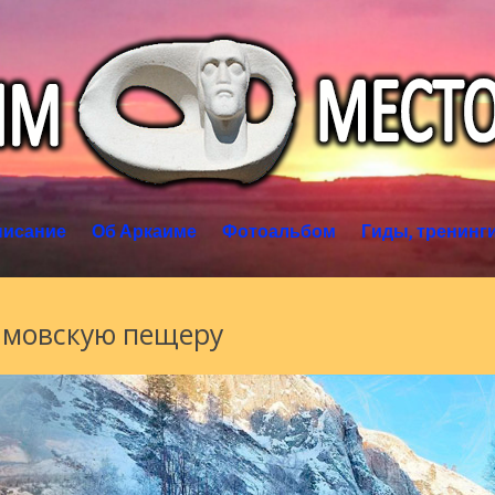
писание
Об Аркаиме
Фотоальбом
Гиды, тренинг
ымовскую пещеру