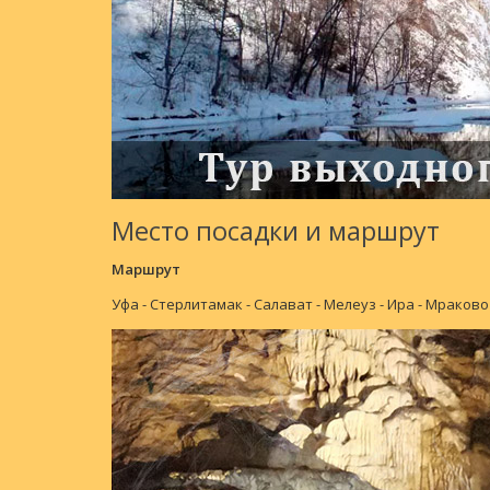
Место посадки и маршрут
Маршрут
Уфа - Стерлитамак - Салават - Мелеуз - Ира - Мрак