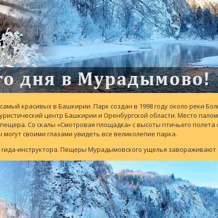
амый красивых в Башкирии. Парк создан в 1998 году около реки Бол
уристический центр Башкирии и Оренбургской области. Место палом
ещера. Со скалы «Смотровая площадка» с высоты птичьего полета 
 могут своими глазами увидеть все великолепие парка.
гида-инструктора. Пещеры Мурадымовского ущелья завораживают св