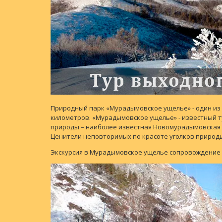
Природный парк «Мурадымовское ущелье» - один из с
километров. «Мурадымовское ущелье» - известный т
природы – наиболее известная Новомурадымовская п
Ценители неповторимых по красоте уголков природы
Экскурсия в Мурадымовское ущелье сопровождение 